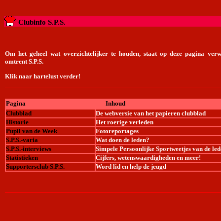
Clubinfo S.P.S.
Om het geheel wat overzichtelijker te houden, staat op deze pagina verw
omtrent S.P.S.
Klik naar hartelust verder!
Pagina
Inhoud
Clubblad
De webversie van het papieren clubblad
Historie
Het roerige verleden
Pupil van de Week
Fotoreportages
S.P.S.-varia
Wat doen de leden?
S.P.S.-interviews
Simpele Persoonlijke Sportweetjes van de le
Statistieken
Cijfers, wetenswaardigheden en meer!
Supportersclub S.P.S.
Word lid en help de jeugd