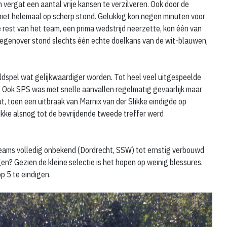
n vergat een aantal vrije kansen te verzilveren. Ook door de
 niet helemaal op scherp stond. Gelukkig kon negen minuten voor
de rest van het team, een prima wedstrijd neerzette, kon één van
r tegenover stond slechts één echte doelkans van de wit-blauwen,
eldspel wat gelijkwaardiger worden. Tot heel veel uitgespeelde
al. Ook SPS was met snelle aanvallen regelmatig gevaarlijk maar
 toen een uitbraak van Marnix van der Slikke eindigde op
kke alsnog tot de bevrijdende tweede treffer werd
 teams volledig onbekend (Dordrecht, SSW) tot ernstig verbouwd
en? Gezien de kleine selectie is het hopen op weinig blessures.
op 5 te eindigen.