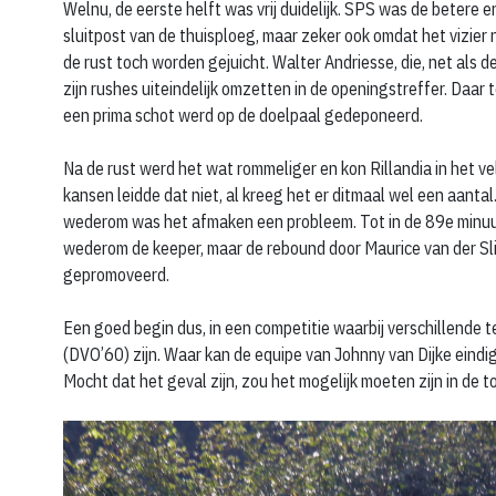
Welnu, de eerste helft was vrij duidelijk. SPS was de betere e
sluitpost van de thuisploeg, maar zeker ook omdat het vizier
de rust toch worden gejuicht. Walter Andriesse, die, net als 
zijn rushes uiteindelijk omzetten in de openingstreffer. Daa
een prima schot werd op de doelpaal gedeponeerd.
Na de rust werd het wat rommeliger en kon Rillandia in het v
kansen leidde dat niet, al kreeg het er ditmaal wel een aant
wederom was het afmaken een probleem. Tot in de 89e minuut,
wederom de keeper, maar de rebound door Maurice van der Sli
gepromoveerd.
Een goed begin dus, in een competitie waarbij verschillende
(DVO’60) zijn. Waar kan de equipe van Johnny van Dijke eindig
Mocht dat het geval zijn, zou het mogelijk moeten zijn in de t