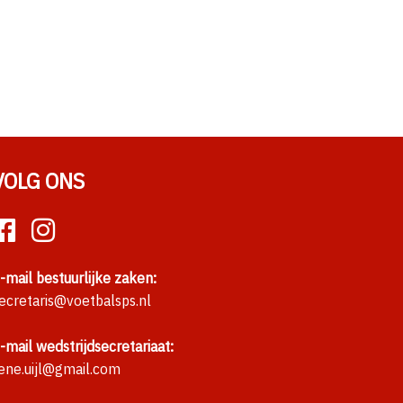
VOLG ONS
-mail bestuurlijke zaken:
ecretaris@voetbalsps.nl
-mail wedstrijdsecretariaat:
ene.uijl@gmail.com