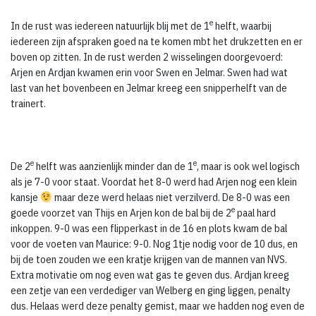
e
In de rust was iedereen natuurlijk blij met de 1
helft, waarbij
iedereen zijn afspraken goed na te komen mbt het drukzetten en er
boven op zitten. In de rust werden 2 wisselingen doorgevoerd:
Arjen en Ardjan kwamen erin voor Swen en Jelmar. Swen had wat
last van het bovenbeen en Jelmar kreeg een snipperhelft van de
trainert.
e
e
De 2
helft was aanzienlijk minder dan de 1
, maar is ook wel logisch
als je 7-0 voor staat. Voordat het 8-0 werd had Arjen nog een klein
kansje
maar deze werd helaas niet verzilverd. De 8-0 was een
e
goede voorzet van Thijs en Arjen kon de bal bij de 2
paal hard
inkoppen. 9-0 was een flipperkast in de 16 en plots kwam de bal
voor de voeten van Maurice: 9-0. Nog 1tje nodig voor de 10 dus, en
bij de toen zouden we een kratje krijgen van de mannen van NVS.
Extra motivatie om nog even wat gas te geven dus. Ardjan kreeg
een zetje van een verdediger van Welberg en ging liggen, penalty
dus. Helaas werd deze penalty gemist, maar we hadden nog even de