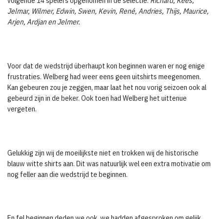
volgende 14 spelers opgenomen in de selectie:
Richard, Kees,
Jelmar, Wilmer, Edwin, Swen, Kevin, René, Andries, Thijs, Maurice,
Arjen, Ardjan en Jelmer.
Voor dat de wedstrijd überhaupt kon beginnen waren er nog enige
frustraties. Welberg had weer eens geen uitshirts meegenomen.
Kan gebeuren zou je zeggen, maar laat het nou vorig seizoen ook al
gebeurd zijn in de beker. Ook toen had Welberg het uittenue
vergeten.
Gelukkig zijn wij de moeilijkste niet en trokken wij de historische
blauw witte shirts aan. Dit was natuurlijk wel een extra motivatie om
nog feller aan die wedstrijd te beginnen.
En fel beginnen deden we ook, we hadden afgesproken om gelijk