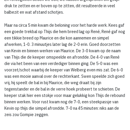
druk te zetten en er boven op te zitten, dit resulteerde in veel
balbezit en wat afstand schotjes.
Maar na circa 5 min kwam de beloning voor het harde werk. Kees gaf
een goede trekbal op Thijs die hem breed lag op René, René gaf nog
een tikkie breed op Maurice en die kon aannemen en simpel
afwerken, 1-0. 3 minuutjes later lag de 2-0 erin. Goed doorzetten
van Kevin en binnen werken van Maurice. De 3-0 kwam op de naam
van Thijs die de keeper omspeelde en afrondde. De 4-0 van René
die via het been van een verdediger binnen ging. De 5-0 was een
voorzet/schot waarbij de keeper van Welberg even mis zat. De 6-0
was een mooie aanval over de rechterkant. Swen speelde zich goed
vrij, hij speelt de bal in bij Maurice, die weg draait bij zijn
tegenstander en de bal in de verre hoek probeert te schieten. De
keeper stak hier een stokje voor maar gelukkig kon Thijs de rebound
binnen werken. Voor rust kwam nog de 7-0, een steekpassje van
Kevin op thijs die simpel afrondde. 7-0 na 45 minuten: niks aan de
zeis zou Gompie zeggen.