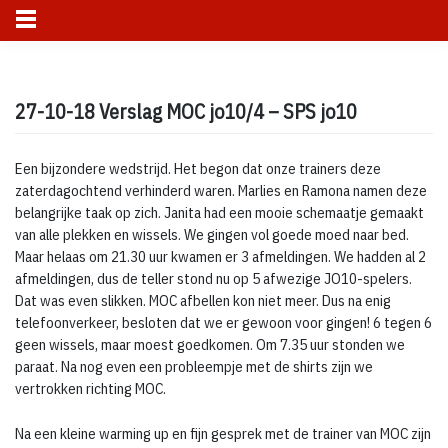
Skip
to
27-10-18 Verslag MOC jo10/4 – SPS jo10
content
Een bijzondere wedstrijd. Het begon dat onze trainers deze
zaterdagochtend verhinderd waren. Marlies en Ramona namen deze
belangrijke taak op zich. Janita had een mooie schemaatje gemaakt
van alle plekken en wissels. We gingen vol goede moed naar bed.
Maar helaas om 21.30 uur kwamen er 3 afmeldingen. We hadden al 2
afmeldingen, dus de teller stond nu op 5 afwezige JO10-spelers.
Dat was even slikken. MOC afbellen kon niet meer. Dus na enig
telefoonverkeer, besloten dat we er gewoon voor gingen! 6 tegen 6
geen wissels, maar moest goedkomen. Om 7.35 uur stonden we
paraat. Na nog even een probleempje met de shirts zijn we
vertrokken richting MOC.
Na een kleine warming up en fijn gesprek met de trainer van MOC zijn