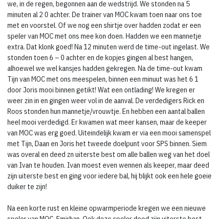
we, in de regen, begonnen aan de wedstrijd. We stonden na 5
minuten al 2 0 achter. De trainer van MOC kwam toen naar ons toe
met en voorstel. Of we nog een shirtje over hadden zodat er een
speler van MOC met ons mee kon doen. Hadden we een mannetje
extra. Dat klonk goed! Na 12 minuten werd de time-out ingelast. We
stonden toen 6 – 0 achter en de kopjes gingen al best hangen,
alhoewel we wel kansjes hadden gekregen. Na de time-out kwam
Tijn van MOC met ons meespelen, binnen een minuut was het 6 1
door Joris mooi binnen getikt! Wat een ontlading! We kregen er
weer zin in en gingen weer vol in de aanval. De verdedigers Rick en
Roos stonden hun mannetje/vrouwtje. En hebben een aantal ballen
heel mooi verdedigd. Er kwamen wat meer kansen, maar de keeper
van MOC was erg goed. Uiteindelijk kwam er via een mooi samenspel
met Tijn, Daan en Joris het tweede doelpunt voor SPS binnen. Siem
was overal en deed zn uiterste best om alle ballen weg van het doel
van Ivan te houden. Ivan moest even wennen als keeper, maar deed
zijn uiterste best en ging voor iedere bal, hij blijkt ook een hele goeie
duiker te zijn!
Na een korte rust en kleine opwarmperiode kregen we een nieuwe
speler van MOC, Emirhan. Ook deze speler deed zijn uiterste best