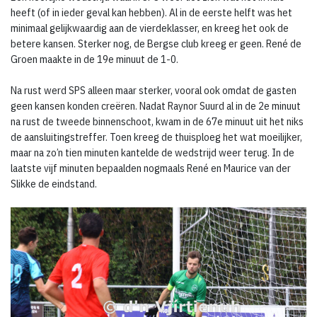
heeft (of in ieder geval kan hebben). Al in de eerste helft was het
minimaal gelijkwaardig aan de vierdeklasser, en kreeg het ook de
betere kansen. Sterker nog, de Bergse club kreeg er geen. René de
Groen maakte in de 19e minuut de 1-0.
Na rust werd SPS alleen maar sterker, vooral ook omdat de gasten
geen kansen konden creëren. Nadat Raynor Suurd al in de 2e minuut
na rust de tweede binnenschoot, kwam in de 67e minuut uit het niks
de aansluitingstreffer. Toen kreeg de thuisploeg het wat moeilijker,
maar na zo’n tien minuten kantelde de wedstrijd weer terug. In de
laatste vijf minuten bepaalden nogmaals René en Maurice van der
Slikke de eindstand.