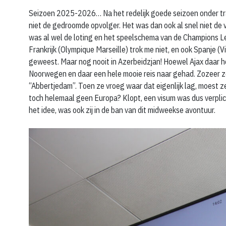
Seizoen 2025-2026… Na het redelijk goede seizoen onder trai
niet de gedroomde opvolger. Het was dan ook al snel niet de 
was al wel de loting en het speelschema van de Champions Le
Frankrijk (Olympique Marseille) trok me niet, en ook Spanje (V
geweest. Maar nog nooit in Azerbeidzjan! Hoewel Ajax daar h
Noorwegen en daar een hele mooie reis naar gehad. Zozeer ze
“Abbertjedam”. Toen ze vroeg waar dat eigenlijk lag, moest ze
toch helemaal geen Europa? Klopt, een visum was dus verplic
het idee, was ook zij in de ban van dit midweekse avontuur.