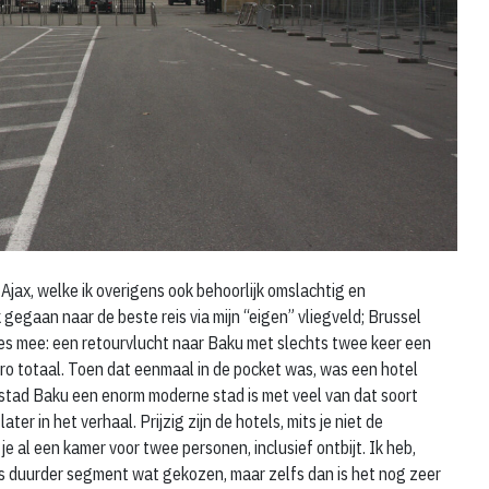
Ajax, welke ik overigens ook behoorlijk omslachtig en
k gegaan naar de beste reis via mijn “eigen” vliegveld; Brussel
les mee: een retourvlucht naar Baku met slechts twee keer een
uro totaal. Toen dat eenmaal in de pocket was, was een hotel
dstad Baku een enorm moderne stad is met veel van dat soort
er in het verhaal. Prijzig zijn de hotels, mits je niet de
je al een kamer voor twee personen, inclusief ontbijt. Ik heb,
 iets duurder segment wat gekozen, maar zelfs dan is het nog zeer