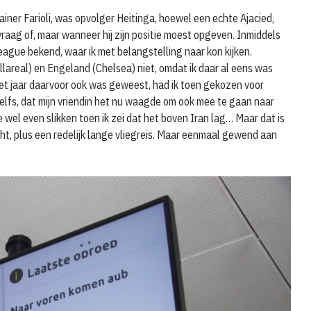
ner Farioli, was opvolger Heitinga, hoewel een echte Ajacied,
vraag of, maar wanneer hij zijn positie moest opgeven. Inmiddels
ague bekend, waar ik met belangstelling naar kon kijken.
illareal) en Engeland (Chelsea) niet, omdat ik daar al eens was
et jaar daarvoor ook was geweest, had ik toen gekozen voor
lfs, dat mijn vriendin het nu waagde om ook mee te gaan naar
 wel even slikken toen ik zei dat het boven Iran lag… Maar dat is
ht, plus een redelijk lange vliegreis. Maar eenmaal gewend aan