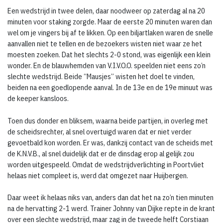
Een wedstrijd in twee delen, daar noodweer op zaterdag al na 20
minuten voor staking zorgde. Maar de eerste 20 minuten waren dan
wel om je vingers bij af te likken. Op een biljartlaken waren de snelle
aanvallen niet te tellen en de bezoekers wisten niet waar ze het
moesten zoeken. Dat het slechts 2-0 stond, was eigenlijk een klein
wonder. En de blauwhemden van V.I.V.O.O. speelden niet eens zo’n
slechte wedstrijd. Beide “Mausjes” wisten het doel te vinden,
beiden na een goedlopende aanval. In de 13e en de 19e minuut was
de keeper kansloos.
Toen dus donder en bliksem, waarna beide partijen, in overleg met
de scheidsrechter, al snel overtuigd waren dat er niet verder
gevoetbald kon worden. Er was, dankzij contact van de scheids met
de K.N.V.B., al snel duidelijk dat er de dinsdag erop al gelijk zou
worden uitgespeeld. Omdat de wedstrijdverlichting in Poortvliet
helaas niet compleet is, werd dat omgezet naar Huijbergen.
Daar weet ik helaas niks van, anders dan dat het na zo’n tien minuten
na de hervatting 2-1 werd. Trainer Johnny van Dijke repte in de krant
over een slechte wedstrijd, maar zag in de tweede helft Corstiaan