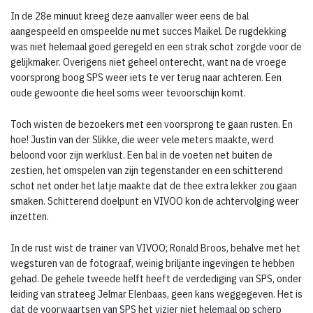
In de 28e minuut kreeg deze aanvaller weer eens de bal
aangespeeld en omspeelde nu met succes Maikel. De rugdekking
was niet helemaal goed geregeld en een strak schot zorgde voor de
gelijkmaker. Overigens niet geheel onterecht, want na de vroege
voorsprong boog SPS weer iets te ver terug naar achteren. Een
oude gewoonte die heel soms weer tevoorschijn komt.
Toch wisten de bezoekers met een voorsprong te gaan rusten. En
hoe! Justin van der Slikke, die weer vele meters maakte, werd
beloond voor zijn werklust. Een bal in de voeten net buiten de
zestien, het omspelen van zijn tegenstander en een schitterend
schot net onder het latje maakte dat de thee extra lekker zou gaan
smaken. Schitterend doelpunt en VIVOO kon de achtervolging weer
inzetten.
In de rust wist de trainer van VIVOO; Ronald Broos, behalve met het
wegsturen van de fotograaf, weinig briljante ingevingen te hebben
gehad. De gehele tweede helft heeft de verdediging van SPS, onder
leiding van strateeg Jelmar Elenbaas, geen kans weggegeven. Het is
dat de voorwaartsen van SPS het vizier niet helemaal op scherp