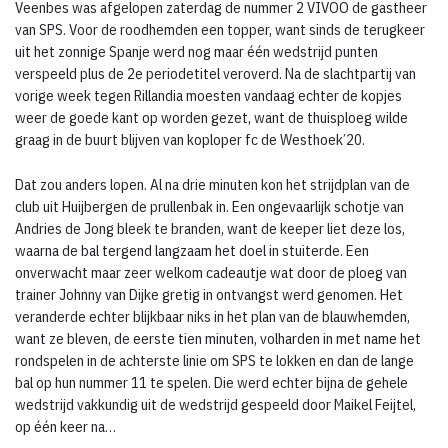
Veenbes was afgelopen zaterdag de nummer 2 VIVOO de gastheer
van SPS. Voor de roodhemden een topper, want sinds de terugkeer
uit het zonnige Spanje werd nog maar één wedstrijd punten
verspeeld plus de 2e periodetitel veroverd. Na de slachtpartij van
vorige week tegen Rillandia moesten vandaag echter de kopjes
weer de goede kant op worden gezet, want de thuisploeg wilde
graag in de buurt blijven van koploper fc de Westhoek’20.
Dat zou anders lopen. Al na drie minuten kon het strijdplan van de
club uit Huijbergen de prullenbak in. Een ongevaarlijk schotje van
Andries de Jong bleek te branden, want de keeper liet deze los,
waarna de bal tergend langzaam het doel in stuiterde. Een
onverwacht maar zeer welkom cadeautje wat door de ploeg van
trainer Johnny van Dijke gretig in ontvangst werd genomen. Het
veranderde echter blijkbaar niks in het plan van de blauwhemden,
want ze bleven, de eerste tien minuten, volharden in met name het
rondspelen in de achterste linie om SPS te lokken en dan de lange
bal op hun nummer 11 te spelen. Die werd echter bijna de gehele
wedstrijd vakkundig uit de wedstrijd gespeeld door Maikel Feijtel,
op één keer na…