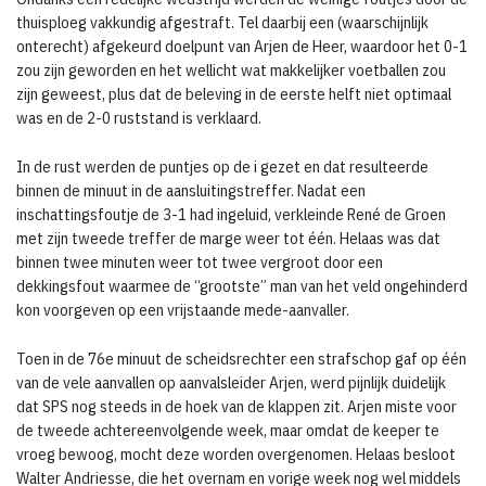
thuisploeg vakkundig afgestraft. Tel daarbij een (waarschijnlijk
onterecht) afgekeurd doelpunt van Arjen de Heer, waardoor het 0-1
zou zijn geworden en het wellicht wat makkelijker voetballen zou
zijn geweest, plus dat de beleving in de eerste helft niet optimaal
was en de 2-0 ruststand is verklaard.
In de rust werden de puntjes op de i gezet en dat resulteerde
binnen de minuut in de aansluitingstreffer. Nadat een
inschattingsfoutje de 3-1 had ingeluid, verkleinde René de Groen
met zijn tweede treffer de marge weer tot één. Helaas was dat
binnen twee minuten weer tot twee vergroot door een
dekkingsfout waarmee de “grootste” man van het veld ongehinderd
kon voorgeven op een vrijstaande mede-aanvaller.
Toen in de 76e minuut de scheidsrechter een strafschop gaf op één
van de vele aanvallen op aanvalsleider Arjen, werd pijnlijk duidelijk
dat SPS nog steeds in de hoek van de klappen zit. Arjen miste voor
de tweede achtereenvolgende week, maar omdat de keeper te
vroeg bewoog, mocht deze worden overgenomen. Helaas besloot
Walter Andriesse, die het overnam en vorige week nog wel middels