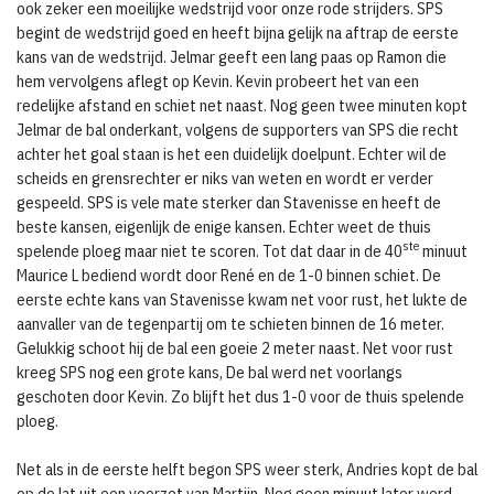
ook zeker een moeilijke wedstrijd voor onze rode strijders. SPS
begint de wedstrijd goed en heeft bijna gelijk na aftrap de eerste
kans van de wedstrijd. Jelmar geeft een lang paas op Ramon die
hem vervolgens aflegt op Kevin. Kevin probeert het van een
redelijke afstand en schiet net naast. Nog geen twee minuten kopt
Jelmar de bal onderkant, volgens de supporters van SPS die recht
achter het goal staan is het een duidelijk doelpunt. Echter wil de
scheids en grensrechter er niks van weten en wordt er verder
gespeeld. SPS is vele mate sterker dan Stavenisse en heeft de
beste kansen, eigenlijk de enige kansen. Echter weet de thuis
ste
spelende ploeg maar niet te scoren. Tot dat daar in de 40
minuut
Maurice L bediend wordt door René en de 1-0 binnen schiet. De
eerste echte kans van Stavenisse kwam net voor rust, het lukte de
aanvaller van de tegenpartij om te schieten binnen de 16 meter.
Gelukkig schoot hij de bal een goeie 2 meter naast. Net voor rust
kreeg SPS nog een grote kans, De bal werd net voorlangs
geschoten door Kevin. Zo blijft het dus 1-0 voor de thuis spelende
ploeg.
Net als in de eerste helft begon SPS weer sterk, Andries kopt de bal
op de lat uit een voorzet van Martijn. Nog geen minuut later werd