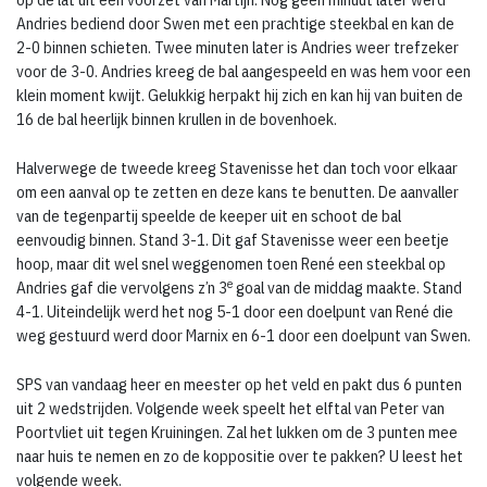
Andries bediend door Swen met een prachtige steekbal en kan de
2-0 binnen schieten. Twee minuten later is Andries weer trefzeker
voor de 3-0. Andries kreeg de bal aangespeeld en was hem voor een
klein moment kwijt. Gelukkig herpakt hij zich en kan hij van buiten de
16 de bal heerlijk binnen krullen in de bovenhoek.
Halverwege de tweede kreeg Stavenisse het dan toch voor elkaar
om een aanval op te zetten en deze kans te benutten. De aanvaller
van de tegenpartij speelde de keeper uit en schoot de bal
eenvoudig binnen. Stand 3-1. Dit gaf Stavenisse weer een beetje
hoop, maar dit wel snel weggenomen toen René een steekbal op
e
Andries gaf die vervolgens z’n 3
goal van de middag maakte. Stand
4-1. Uiteindelijk werd het nog 5-1 door een doelpunt van René die
weg gestuurd werd door Marnix en 6-1 door een doelpunt van Swen.
SPS van vandaag heer en meester op het veld en pakt dus 6 punten
uit 2 wedstrijden. Volgende week speelt het elftal van Peter van
Poortvliet uit tegen Kruiningen. Zal het lukken om de 3 punten mee
naar huis te nemen en zo de koppositie over te pakken? U leest het
volgende week.