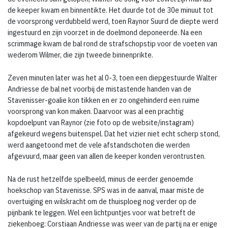
de keeper kwam en binnentikte. Het duurde tot de 30e minuut tot
de voorsprong verdubbeld werd, toen Raynor Suurd de diepte werd
ingestuurd en zijn voorzet in de doelmond deponeerde. Na een
scrimmage kwam de bal rond de strafschopstip voor de voeten van
wederom Wilmer, die zijn tweede binnenprikte.
Zeven minuten later was het al 0-3, toen een diepgestuurde Walter
Andriesse de bal net voorbij de mistastende handen van de
Stavenisser-goalie kon tikken en er zo ongehinderd een ruime
voorsprong van kon maken. Daarvoor was al een prachtig
kopdoelpunt van Raynor (zie foto op de website/instagram)
afgekeurd wegens buitenspel. Dat het vizier niet echt scherp stond,
werd aangetoond met de vele afstandschoten die werden
afgevuurd, maar geen van allen de keeper konden verontrusten.
Na de rust hetzelfde spelbeeld, minus de eerder genoemde
hoekschop van Stavenisse. SPS was in de aanval, maar miste de
overtuiging en wilskracht om de thuisploeg nog verder op de
pijnbank te leggen. Wel een lichtpuntjes voor wat betreft de
ziekenboeg: Corstiaan Andriesse was weer van de partij na er enige