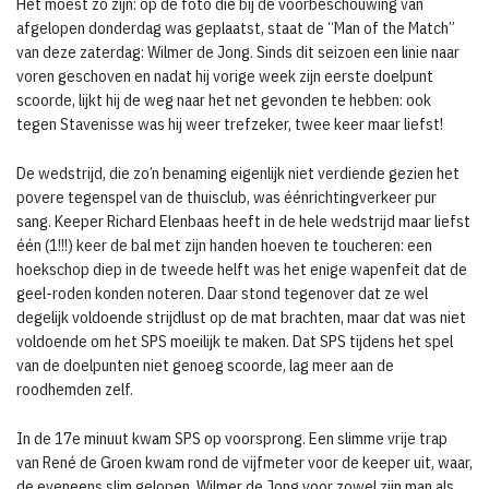
Het moest zo zijn: op de foto die bij de voorbeschouwing van
afgelopen donderdag was geplaatst, staat de “Man of the Match”
van deze zaterdag: Wilmer de Jong. Sinds dit seizoen een linie naar
voren geschoven en nadat hij vorige week zijn eerste doelpunt
scoorde, lijkt hij de weg naar het net gevonden te hebben: ook
tegen Stavenisse was hij weer trefzeker, twee keer maar liefst!
De wedstrijd, die zo’n benaming eigenlijk niet verdiende gezien het
povere tegenspel van de thuisclub, was éénrichtingverkeer pur
sang. Keeper Richard Elenbaas heeft in de hele wedstrijd maar liefst
één (1!!!) keer de bal met zijn handen hoeven te toucheren: een
hoekschop diep in de tweede helft was het enige wapenfeit dat de
geel-roden konden noteren. Daar stond tegenover dat ze wel
degelijk voldoende strijdlust op de mat brachten, maar dat was niet
voldoende om het SPS moeilijk te maken. Dat SPS tijdens het spel
van de doelpunten niet genoeg scoorde, lag meer aan de
roodhemden zelf.
In de 17e minuut kwam SPS op voorsprong. Een slimme vrije trap
van René de Groen kwam rond de vijfmeter voor de keeper uit, waar,
de eveneens slim gelopen, Wilmer de Jong voor zowel zijn man als