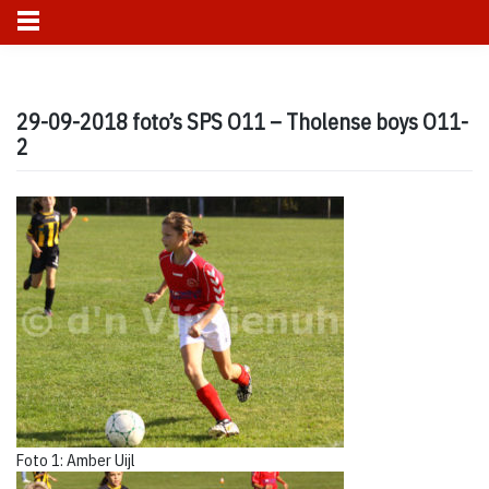
Skip
to
29-09-2018 foto’s SPS O11 – Tholense boys O11-
content
2
Foto 1: Amber Uijl