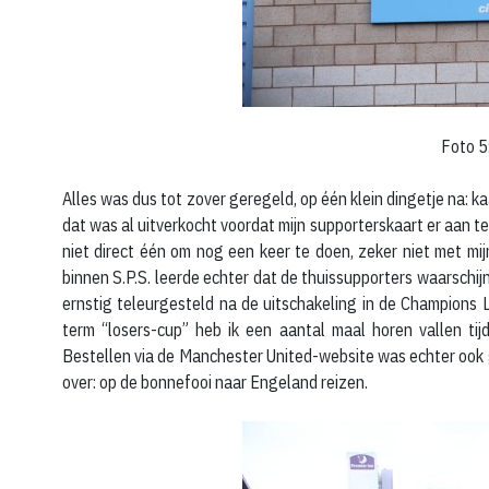
Foto 5
Alles was dus tot zover geregeld, op één klein dingetje na: ka
dat was al uitverkocht voordat mijn supporterskaart er aan te
niet direct één om nog een keer te doen, zeker niet met mi
binnen S.P.S. leerde echter dat de thuissupporters waarschij
ernstig teleurgesteld na de uitschakeling in de Champions
term “losers-cup” heb ik een aantal maal horen vallen tijde
Bestellen via de Manchester United-website was echter ook g
over: op de bonnefooi naar Engeland reizen.