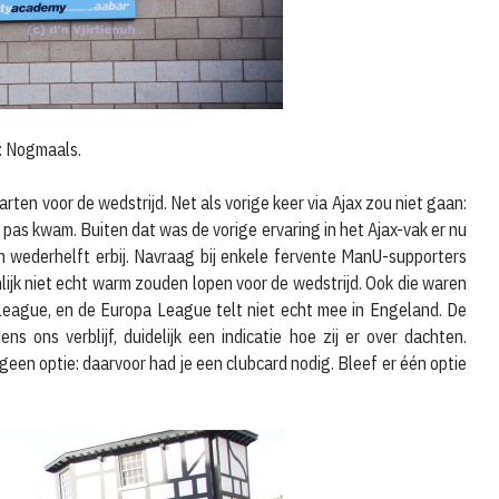
: Nogmaals.
arten voor de wedstrijd. Net als vorige keer via Ajax zou niet gaan:
 pas kwam. Buiten dat was de vorige ervaring in het Ajax-vak er nu
jn wederhelft erbij. Navraag bij enkele fervente ManU-supporters
nlijk niet echt warm zouden lopen voor de wedstrijd. Ook die waren
 League, en de Europa League telt niet echt mee in Engeland. De
ns ons verblijf, duidelijk een indicatie hoe zij er over dachten.
een optie: daarvoor had je een clubcard nodig. Bleef er één optie