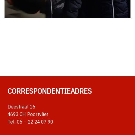
CORRESPONDENTIEADRES
Deestraat 16
4693 CH Poortvliet
Tel:
06 – 22 24 07 90