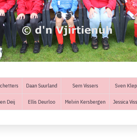
Schetters
Daan Suurland
Sem Vissers
Sven Kle
en Deij
Ellis Deurloo
Melvin Kersbergen
Jessica Vis