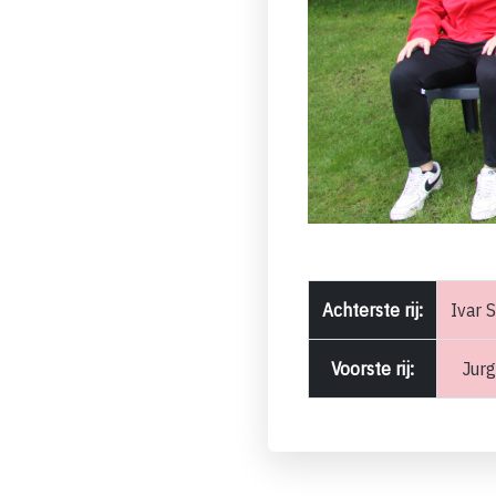
Achterste rij:
Ivar 
Voorste rij:
Jurg