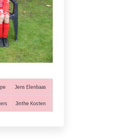
ppe
Jens Elenbaas
Freek Goudzwaard
Ruben Polderm
sers
Jinthe Kosten