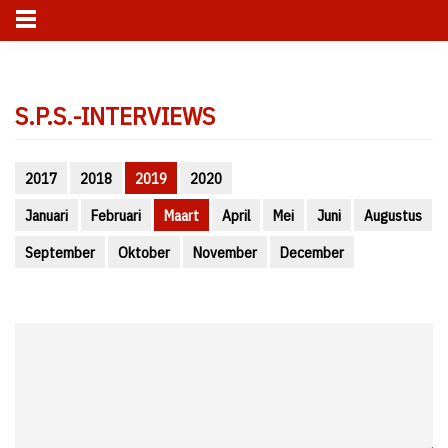
Skip
to
S.P.S.-INTERVIEWS
content
2017
2018
2019
2020
Januari
Februari
Maart
April
Mei
Juni
Augustus
September
Oktober
November
December