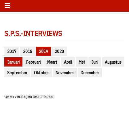
Skip
to
S.P.S.-INTERVIEWS
content
2017
2018
2019
2020
Januari
Februari
Maart
April
Mei
Juni
Augustus
September
Oktober
November
December
Geen verslagen beschikbaar