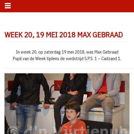
Skip
to
WEEK 20, 19 MEI 2018 MAX GEBRAAD
content
In week 20, op zaterdag 19 mei 2018, was Max Gebraad
Pupil van de Week tijdens de wedstrijd S.P.S. 1 – Cadzand 1.