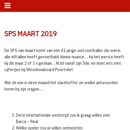
Skip
to
SPS MAART 2019
content
De SPS van maart komt van een 41 jarige oud voetballer die wel in
alle elftallen heeft gevoetbald, kleine nuance…. bij het eerste heeft
hij dit maar 2 of 3 x gedaan… Al lid vanaf zijn 5de, en doet iets met
cijfertjes bij Woonboulevard Poortvliet
Wie oh wie is deze maand het slachtoffer, en welke antwoorden
horen bij zijn vragen…..
Deze internationale wedstrijd zou ik graag willen zien
Barca – Real
Welke speler zou je willen ontmoeten