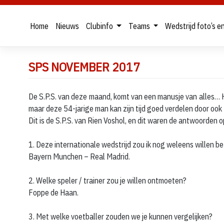
Home
Nieuws
Clubinfo
Teams
Wedstrijd foto’s e
Skip
SPS NOVEMBER 2017
to
content
De S.P.S. van deze maand, komt van een manusje van alles… Hij 
maar deze 54-jarige man kan zijn tijd goed verdelen door ook 
Dit is de S.P.S. van Rien Voshol, en dit waren de antwoorden 
1. Deze internationale wedstrijd zou ik nog weleens willen b
Bayern Munchen – Real Madrid.
2. Welke speler / trainer zou je willen ontmoeten?
Foppe de Haan.
3. Met welke voetballer zouden we je kunnen vergelijken?