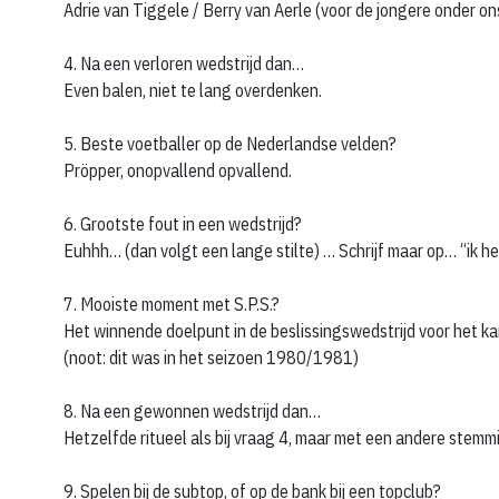
Adrie van Tiggele / Berry van Aerle (voor de jongere onder on
4. Na een verloren wedstrijd dan…
Even balen, niet te lang overdenken.
5. Beste voetballer op de Nederlandse velden?
Pröpper, onopvallend opvallend.
6. Grootste fout in een wedstrijd?
Euhhh… (dan volgt een lange stilte) … Schrijf maar op… “ik h
7. Mooiste moment met S.P.S.?
Het winnende doelpunt in de beslissingswedstrijd voor het ka
(noot: dit was in het seizoen 1980/1981)
8. Na een gewonnen wedstrijd dan…
Hetzelfde ritueel als bij vraag 4, maar met een andere stemm
9. Spelen bij de subtop, of op de bank bij een topclub?