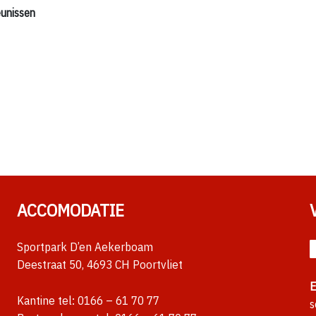
unissen
ACCOMODATIE
Sportpark D’en Aekerboam
Deestraat 50, 4693 CH Poortvliet
E
Kantine tel:
0166 – 61 70 77
s