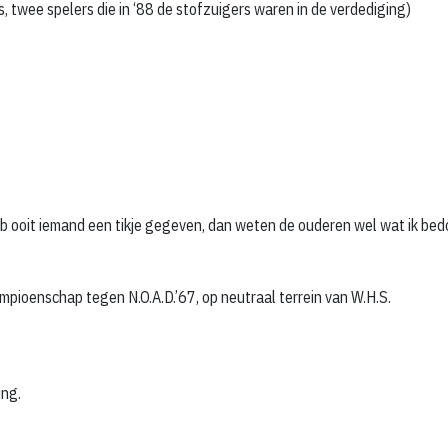
s, twee spelers die in ‘88 de stofzuigers waren in de verdediging)
eb ooit iemand een tikje gegeven, dan weten de ouderen wel wat ik bedo
mpioenschap tegen N.O.A.D.’67, op neutraal terrein van W.H.S.
ing.