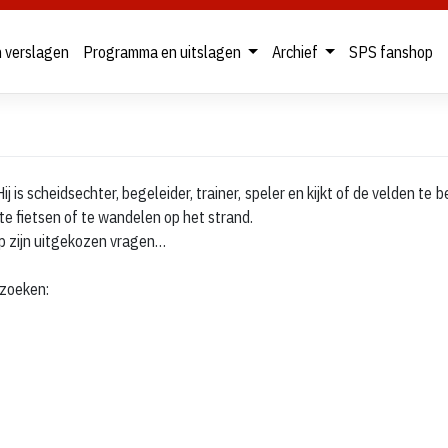
n verslagen
Programma en uitslagen
Archief
SPS fanshop
is scheidsechter, begeleider, trainer, speler en kijkt of de velden te b
te fietsen of te wandelen op het strand.
op zijn uitgekozen vragen…
ezoeken: