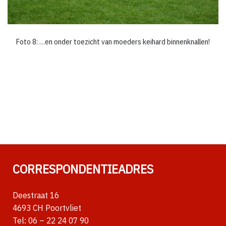
Foto 8: …en onder toezicht van moeders keihard binnenknallen!
CORRESPONDENTIEADRES
Deestraat 16
4693 CH Poortvliet
Tel:
06 – 22 24 07 90