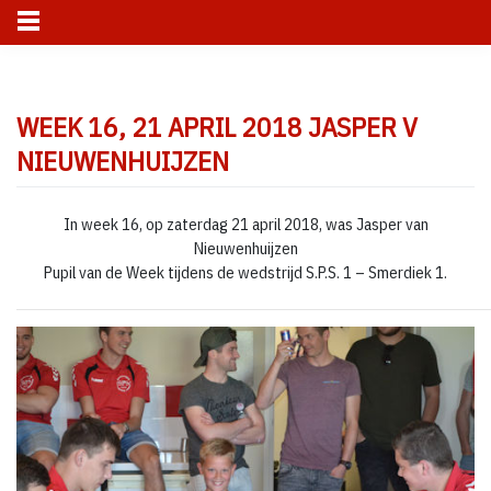
Skip
to
WEEK 16, 21 APRIL 2018 JASPER V
content
NIEUWENHUIJZEN
In week 16, op zaterdag 21 april 2018, was Jasper van
Nieuwenhuijzen
Pupil van de Week tijdens de wedstrijd S.P.S. 1 – Smerdiek 1.